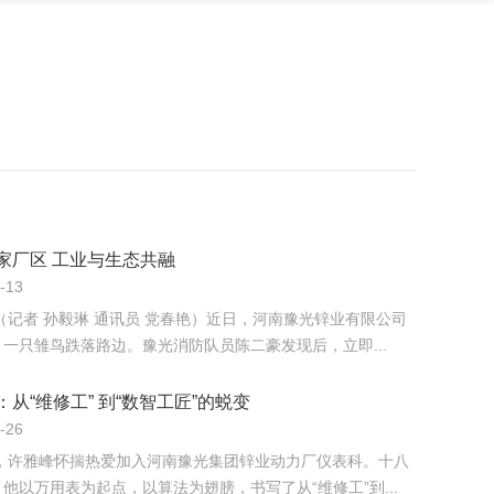
家厂区 工业与生态共融
-13
（记者 孙毅琳 通讯员 党春艳）近日，河南豫光锌业有限公司
一只雏鸟跌落路边。豫光消防队员陈二豪发现后，立即...
：从“维修工” 到“数智工匠”的蜕变
-26
年，许雅峰怀揣热爱加入河南豫光集团锌业动力厂仪表科。十八
他以万用表为起点，以算法为翅膀，书写了从“维修工”到...