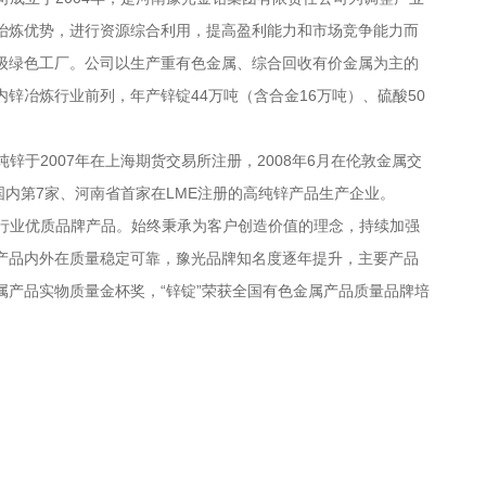
冶炼优势，进行资源综合利用，提高盈利能力和市场竞争能力而
级绿色工厂。公司以生产重有色金属、综合回收有价金属为主的
内锌冶炼行业前列，年产锌锭
44
万吨（
含合金
16
万吨
）、硫酸
50
锌于2007年在上海期货交易所注册，2008年6
月在伦敦金属交
国内第
7
家、河南省首家在
LME
注册的高纯锌产品生产企业。
行业优质品牌产品。始终秉承为客户创造价值的理念，持续加强
产品内外在质量稳定可靠，豫光品牌知名度逐年提升，主要产品
属产品实物质量金杯奖，“锌锭”荣获全国有色金属产品质量品牌培