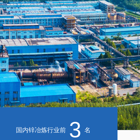
3
国内锌冶炼行业前
名